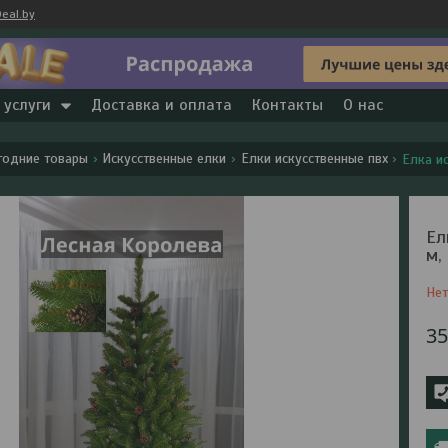
eal.by
 услуги
Доставка и оплата
Контакты
О нас
годние товары
Искусственные елки
Елки искусственные пвх
Елка и
Ел
м,
Нет
3