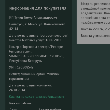
Модель реализован
Информация для покупателя
утолщённой пленки
воздействиям. Каж
ИП Тукин Тимур Александрович
волшебная елка ст
незабываемые восп
Беларусь, г. Минск ул. Калиновского
42-14
Высота 220 см, 2.2
Дата регистрации в Торговом реестре/
Высота учитываетс
Реестре бытовых услуг: 17.06.2011
Номер в Торговом реестре/Реестре
бытовых услуг:
SI60789D402R86993ID41033110525,
Республика Беларусь
УНП: 190508547
Регистрационный орган: Минский
горисполком
Дата регистрации компании:
24.10.2014
Ссылка на свидетельство/лицензию
Режим работы:
День
Время работы