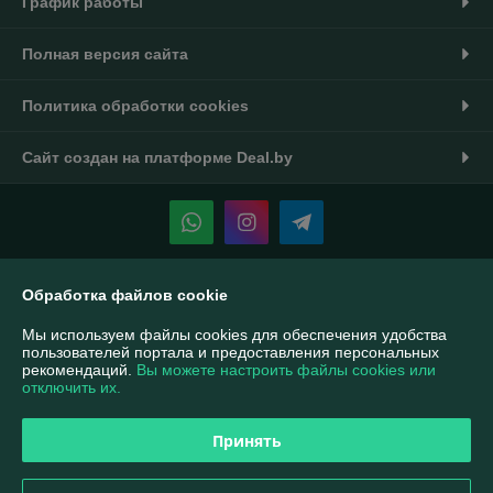
График работы
Полная версия сайта
Политика обработки cookies
Сайт создан на платформе Deal.by
Информация для покупателя
Обработка файлов cookie
Индивидуальный предприниматель:
ИП Тукин Тимур Александрович
Мы используем файлы cookies для обеспечения удобства
Беларусь, г. Минск ул. Калиновского 42-14
пользователей портала и предоставления персональных
рекомендаций.
Вы можете настроить файлы cookies или
Регистрационный номер ЕГР: 190508547
отключить их.
УНП: 190508547
Принять
Регистрационный орган: Минский горисполком
Дата регистрации компании: 24.10.2014