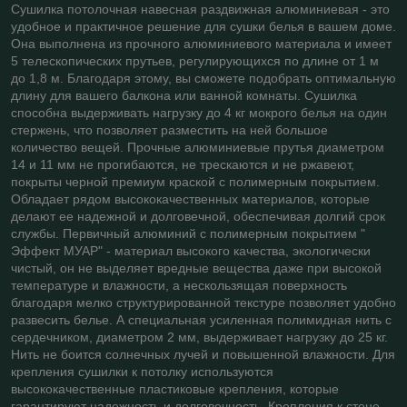
Сушилка потолочная навесная раздвижная алюминиевая - это
удобное и практичное решение для сушки белья в вашем доме.
Она выполнена из прочного алюминиевого материала и имеет
5 телескопических прутьев, регулирующихся по длине от 1 м
до 1,8 м. Благодаря этому, вы сможете подобрать оптимальную
длину для вашего балкона или ванной комнаты. Сушилка
способна выдерживать нагрузку до 4 кг мокрого белья на один
стержень, что позволяет разместить на ней большое
количество вещей. Прочные алюминиевые прутья диаметром
14 и 11 мм не прогибаются, не трескаются и не ржавеют,
покрыты черной премиум краской с полимерным покрытием.
Обладает рядом высококачественных материалов, которые
делают ее надежной и долговечной, обеспечивая долгий срок
службы. Первичный алюминий с полимерным покрытием "
Эффект МУАР" - материал высокого качества, экологически
чистый, он не выделяет вредные вещества даже при высокой
температуре и влажности, а нескользящая поверхность
благодаря мелко структурированной текстуре позволяет удобно
развесить белье. А специальная усиленная полимидная нить с
сердечником, диаметром 2 мм, выдерживает нагрузку до 25 кг.
Нить не боится солнечных лучей и повышенной влажности. Для
крепления сушилки к потолку используются
высококачественные пластиковые крепления, которые
гарантируют надежность и долговечность. Крепления к стене