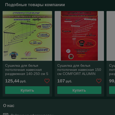
Подобные товары компании
Сушилка для белья
Сушилка для белья
Су
потолочная навесная
потолочная навесная 150
пот
раздвижная 140-250 см 5
см COMFORT ALUMIN
раз
телескопических прутьев
GROUP 6 алюминиевых
тел
125,44
107
99
руб.
руб.
алюминиевая серебро
прутьев
ал
Купить
Купить
О нас