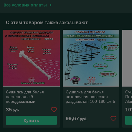
Все условия оплаты
С этим товаром также заказывают
Сушилка для белья
Сушилка для белья
Су
настенная с 9
потолочная навесная
Пот
передвижными
раздвижная 100-180 см 5
Alu
веревками COMFORT
телескопических прутьев
Sil
35
10
руб.
ALUMIN GROUP белая
алюминиевая черная
см
99,67
руб.
Купить