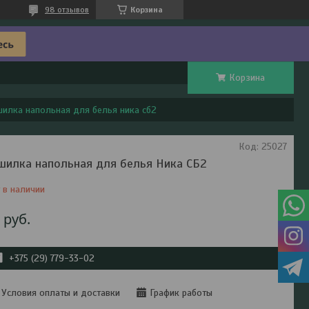
98 отзывов
Корзина
Корзина
илка напольная для белья ника сб2
Код:
25027
шилка напольная для белья Ника СБ2
 в наличии
1
руб.
+375 (29) 779-33-02
Условия оплаты и доставки
График работы