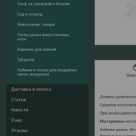
Уход за одеждой и бельём
Сад и огород
Новогодние товары
Распродажа искусственных
елок
Карнизы для ванной
Табуреты
Тюбинги и чехлы для (надувных
санок, ватрушек)
Опи
Доставка и оплата
Длинна сушильног
Статьи
Сушилки изготовле
Новости
При необходимост
О нас
Материалы:
метал
Рабочая длина: 20
Отзывы
Крылья:
Есть (откид