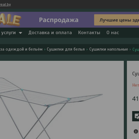
eal.by
 услуги
Доставка и оплата
Контакты
О нас
 за одеждой и бельём
Сушилки для белья
Сушилки напольные
Суш
Су
Нет
4