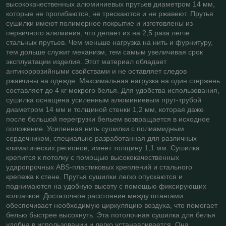
высококачественных алюминиевых прутьев диаметром 14 мм,
которые не прогибаются, не трескаются и не ржавеют. Прутья
сушилки имеют полимерное покрытие и изготовлены из
первичного алюминия, что делает их на 2,5 раза легче
стальных прутьев. Чем меньше нагрузка на нить и фурнитуру,
тем дольше служит механизм, тем самым увеличивая срок
эксплуатации изделия. Этот материал обладает
антикоррозийными свойствами и не оставляет следов
ржавчины на одежде. Максимальная нагрузка на один стержень
составляет до 4 кг мокрого белья. Для удобства использования,
сушилка оснащена усиленным алюминиевым прут-трубой
диаметром 14 мм и толщиной стенки 1,2 мм, которая даже
после большой перегрузки бельем возвращается в исходное
положение. Усиленная нить сушилки с полиамидным
сердечником, специально разработанная для различных
климатических регионов, имеет толщину 1,1 мм. Сушилка
крепится к потолку с помощью высококачественных
ударопрочных ABS-пластиковых креплений и стального
крепежа к стене. Прутья сушилки легко опускаются и
поднимаются на удобную высоту с помощью фиксирующих
колпачков. Достаточное расстояние между штангами
обеспечивает необходимую циркуляцию воздуха, что помогает
белью быстрее высохнуть. Эта потолочная сушилка для белья
удобна в использовании и легко устанавливается. Она