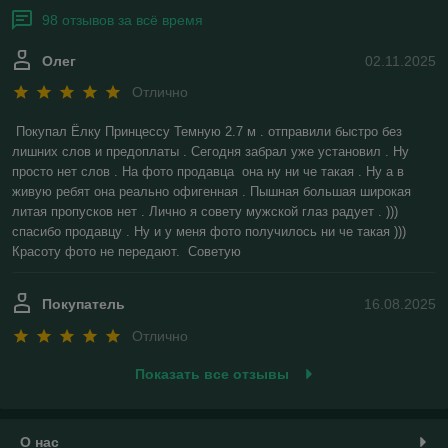
98 отзывов за всё время
Олег
02.11.2025
Отлично
Покупал Ёлку Принцессу Темную 2.7 м . отправили быстро без 
лишних слов и предоплаты . Сегодня забрал уже установил . Ну 
просто нет слов . На фото продавца  она ну ни че такая . Ну а в 
живую ребят она реально офигенная . Пышная большая широкая 
литая пропусков нет . Лично я совету мужской глаз радует . ))) 
спасибо продавцу . Ну и у меня фото получилось ни че такая ))) 
Красоту фото не передают.  Советую
Покупатель
16.08.2025
Отлично
Показать все отзывы
О нас