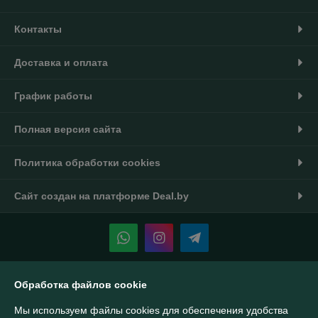
Контакты
Доставка и оплата
График работы
Полная версия сайта
Политика обработки cookies
Сайт создан на платформе Deal.by
Информация для покупателя
Обработка файлов cookie
Индивидуальный предприниматель:
ИП Тукин Тимур Александрович
Мы используем файлы cookies для обеспечения удобства
Беларусь, г. Минск ул. Калиновского 42-14