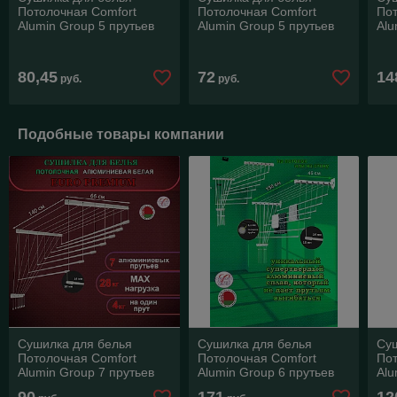
Потолочная Comfort
Потолочная Comfort
Пот
Alumin Group 5 прутьев
Alumin Group 5 прутьев
Alu
Euro Premium алюминий/
Black Style алюминий 180
Sil
белый 180 см
см
сер
80,45
72
14
руб.
руб.
Подобные товары компании
Сушилка для белья
Сушилка для белья
Су
Потолочная Comfort
Потолочная Comfort
Пот
Alumin Group 7 прутьев
Alumin Group 6 прутьев
Alu
Euro Premium алюминий/
Euro Premium Лифт
Eu