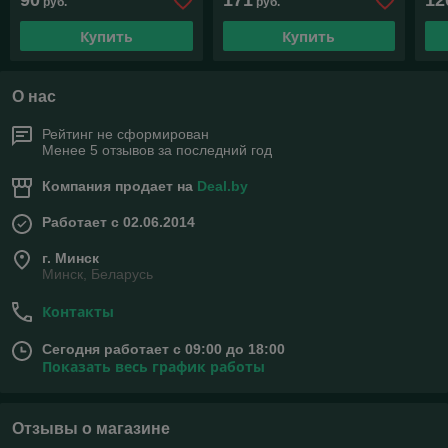
90
171
12
руб.
руб.
белый 140 см
алюминий/ белый 190 см
бел
Купить
Купить
О нас
Рейтинг не сформирован
Менее 5 отзывов за последний год
Компания продает на
Deal.by
Работает с 02.06.2014
г. Минск
Минск, Беларусь
Контакты
Сегодня работает с 09:00 до 18:00
Показать весь график работы
Отзывы о магазине