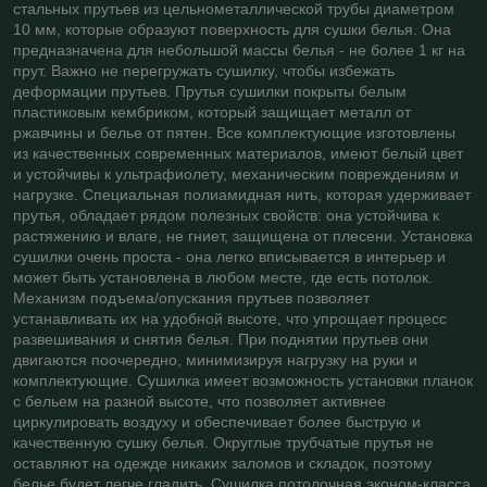
стальных прутьев из цельнометаллической трубы диаметром
10 мм, которые образуют поверхность для сушки белья. Она
предназначена для небольшой массы белья - не более 1 кг на
прут. Важно не перегружать сушилку, чтобы избежать
деформации прутьев. Прутья сушилки покрыты белым
пластиковым кембриком, который защищает металл от
ржавчины и белье от пятен. Все комплектующие изготовлены
из качественных современных материалов, имеют белый цвет
и устойчивы к ультрафиолету, механическим повреждениям и
нагрузке. Специальная полиамидная нить, которая удерживает
прутья, обладает рядом полезных свойств: она устойчива к
растяжению и влаге, не гниет, защищена от плесени. Установка
сушилки очень проста - она легко вписывается в интерьер и
может быть установлена в любом месте, где есть потолок.
Механизм подъема/опускания прутьев позволяет
устанавливать их на удобной высоте, что упрощает процесс
развешивания и снятия белья. При поднятии прутьев они
двигаются поочередно, минимизируя нагрузку на руки и
комплектующие. Сушилка имеет возможность установки планок
с бельем на разной высоте, что позволяет активнее
циркулировать воздуху и обеспечивает более быструю и
качественную сушку белья. Округлые трубчатые прутья не
оставляют на одежде никаких заломов и складок, поэтому
белье будет легче гладить. Сушилка потолочная эконом-класса