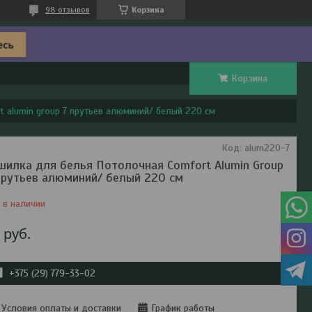
98 отзывов
Корзина
Корзина
 alumin group 7 прутьев алюминий/ белый 220 см
Код:
alum220-7
шилка для белья Потолочная Comfort Alumin Group
прутьев алюминий/ белый 220 см
 в наличии
7
руб.
+375 (29) 779-33-02
Условия оплаты и доставки
График работы