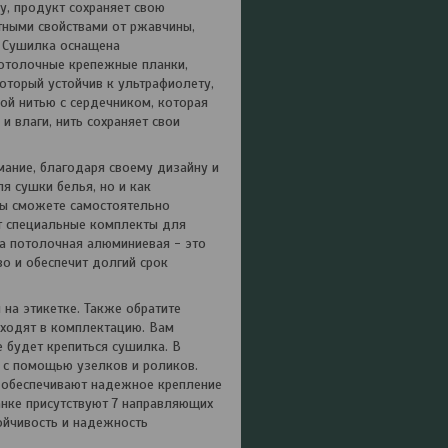
у, продукт сохраняет свою
тными свойствами от ржавчины,
. Сушилка оснащена
Потолочные крепежные планки,
оторый устойчив к ультрафиолету,
ой нитью с сердечником, которая
и влаги, нить сохраняет свои
мание, благодаря своему дизайну и
я сушки белья, но и как
вы сможете самостоятельно
т специальные комплекты для
ка потолочная алюминиевая - это
о и обеспечит долгий срок
на этикетке. Также обратите
 входят в комплектацию. Вам
е будет крепиться сушилка. В
м с помощью узелков и роликов.
я обеспечивают надежное крепление
анке присутствуют 7 направляющих
тойчивость и надежность