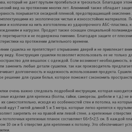
ва, который не дает прутьям прогибаться и трескаться. Благодаря этом
ический вид на протяжении многих лет. Алюминий также обладает защи
ерхность покрывается оксидной пленкой, предотвращающей окисление
мплектующими из экологически чистых и износостойких материалов. 
ки и колпачки на нить изготовлены из ударопрочного АБС-пластика, к
еждениям и нагрузке. Продукт также оснащен специальной полиамидн
не перетирается и не подвержена гниению. Благодаря защите от плесени 
ктеристики на протяжении длительного времени.
янии сушилка не препятствует открыванию дверей и не привлекает вни
у виду. Конструкция сушилки позволяет использовать ее не только дл
остранство для вешалок с одеждой. Если возникнет необходимость, 
ли заменить любые детали сушилки, так как производитель предлагае
печивает долговечность и надежность использования продукта. Сушил
е решение для сушки белья, которое поможет сэкономить пространств
илки очень важно следовать подробной инструкции, которая находится 
изные изделия для крепежа (болты, гайки, саморезы, дюбели и т.д.) не
 их самостоятельно, исходя из особенностей стен и потолка, на которы
кой идут 7 нитей длиной 5 и 3 метра, которые легко крепятся к прутья
воляет закрепить ее на правой или левой стене, а крепежные отверсти
ы потолочных крепежных планок составляют 66×3×2,5 см. В каждой пл
гом 10 см и 6 отверстия для крепления к потолку. Это обеспечивает ус
илки.