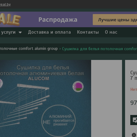
eal.by
 услуги
Доставка и оплата
Контакты
О нас
олочные comfort alumin group
Сушилка для белья потолочная comfort
Су
7 
Нет
9