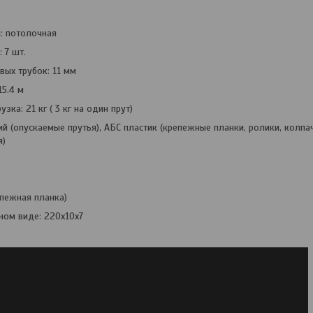
: потолочная
 7 шт.
ых трубок: 11 мм
15.4 м
зка: 21 кг ( 3 кг на один прут)
 (опускаемые прутья), АБС пластик (крепежные планки, ролики, колпачк
я)
епежная планка)
ом виде: 220х10х7