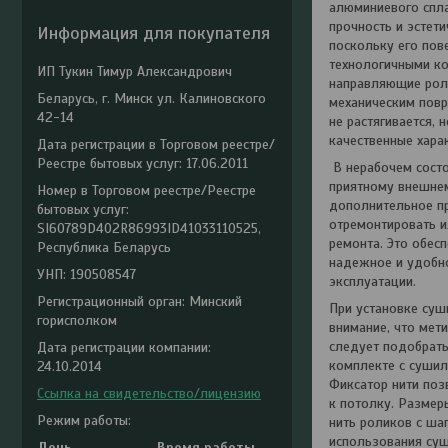
алюминиевого спла
прочность и эстет
Информация для покупателя
поскольку его пов
технологичными ко
ИП Тукин Тимур Александрович
направляющие роли
Беларусь, г. Минск ул. Калиновского
механическим повр
42-14
не растягивается, 
качественные хара
Дата регистрации в Торговом реестре/
Реестре бытовых услуг: 17.06.2011
В нерабочем состо
приятному внешнем
Номер в Торговом реестре/Реестре
дополнительное пр
бытовых услуг:
отремонтировать и
SI60789D402R86993ID41033110525,
ремонта. Это обес
Республика Беларусь
надежное и удобно
УНП: 190508547
эксплуатации.
Регистрационный орган: Минский
При установке суш
горисполком
внимание, что мет
следует подобрать
Дата регистрации компании:
комплекте с сушил
24.10.2014
Фиксатор нити поз
Ссылка на свидетельство/лицензию
к потолку. Размер
Режим работы:
нить роликов с ша
использования суш
День
Время работы