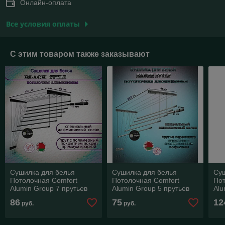
Онлайн-оплата
Все условия оплаты
С этим товаром также заказывают
Сушилка для белья
Сушилка для белья
Су
Потолочная Comfort
Потолочная Comfort
Пот
Alumin Group 7 прутьев
Alumin Group 5 прутьев
Alu
Black Style алюминий 150
Silver Style алюминий 220
Sil
86
75
12
руб.
руб.
см
см
см