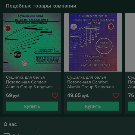
Подобные товары компании
Сушилка для белья
Сушилка для белья
Су
Потолочная Comfort
Потолочная Comfort
Пот
Alumin Group 5 прутьев
Alumin Group 5 прутьев
Alu
Black Diamond алюминий/
алюминий/ белый 110 см
ал
69
49,65
76
руб.
руб.
черный 120 см
Купить
Купить
О нас