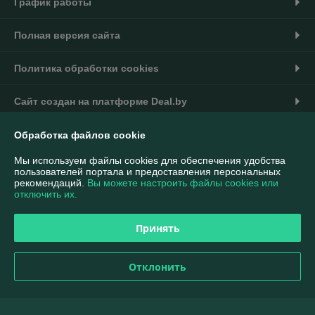
График работы
Полная версия сайта
Политика обработки cookies
Сайт создан на платформе Deal.by
Обработка файлов cookie
Мы используем файлы cookies для обеспечения удобства
пользователей портала и предоставления персональных
рекомендаций.
Вы можете настроить файлы cookies или
Информация для покупателя
отключить их.
Индивидуальный предприниматель:
ИП Тукин Тимур Александрович
Беларусь, г. Минск ул. Калиновского 42-14
Принять
Регистрационный номер ЕГР: 190508547
Отклонить
УНП: 190508547
Регистрационный орган: Минский горисполком
Дата регистрации компании: 24.10.2014