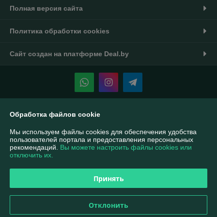
Полная версия сайта
Политика обработки cookies
Сайт создан на платформе Deal.by
Обработка файлов cookie
Информация для покупателя
Индивидуальный предприниматель:
ИП Тукин Тимур Александрович
Мы используем файлы cookies для обеспечения удобства
Беларусь, г. Минск ул. Калиновского 42-14
пользователей портала и предоставления персональных
рекомендаций.
Вы можете настроить файлы cookies или
Регистрационный номер ЕГР: 190508547
отключить их.
УНП: 190508547
Принять
Регистрационный орган: Минский горисполком
Дата регистрации компании: 24.10.2014
Отклонить
Ссылка на свидетельство/лицензию