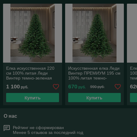
Елка искусственная 220
Искусственная елка Леди
Елк
см 100% литая Леди
Винтер ПРЕМИУМ 195 см
10
Винтер темно-зеленая
100% литая темно-
тем
Премиум
зеленая
но
1 100
670
62
990 руб.
руб.
руб.
Купить
Купить
О нас
Рейтинг не сформирован
Менее 5 отзывов за последний год