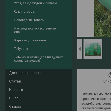
Уход за одеждой и бельём
Сад и огород
Новогодние товары
Распродажа искусственных
елок
Карнизы для ванной
Табуреты
Тюбинги и чехлы для (надувных
санок, ватрушек)
Доставка и оплата
Статьи
Опи
Новости
Пленка термо-свет
О нас
прозрачных пленок
воздействию солне
Отзывы
светостабилизиров