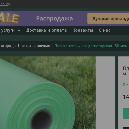
eal.by
 услуги
Доставка и оплата
Контакты
О нас
 огород
Пленка тепличная
Пленка тепличная десногорская 150 мкм 
Пл
м
В н
1