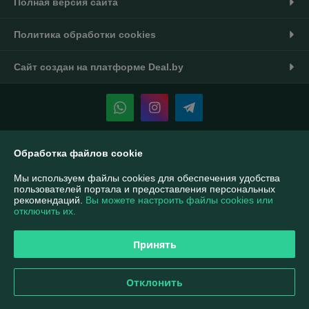
Полная версия сайта
Политика обработки cookies
Сайт создан на платформе Deal.by
Информация для покупателя
Обработка файлов cookie
Индивидуальный предприниматель:
ИП Тукин Тимур Александрович
Мы используем файлы cookies для обеспечения удобства
Беларусь, г. Минск ул. Калиновского 42-14
пользователей портала и предоставления персональных
рекомендаций.
Вы можете настроить файлы cookies или
Регистрационный номер ЕГР: 190508547
отключить их.
УНП: 190508547
Принять
Регистрационный орган: Минский горисполком
Дата регистрации компании: 24.10.2014
Отклонить
Ссылка на свидетельство/лицензию