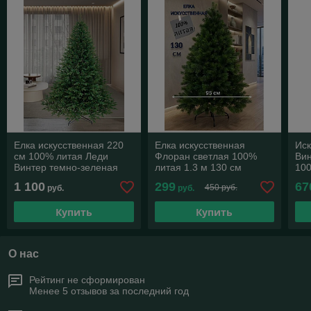
Елка искусственная 220
Елка искусственная
Иск
см 100% литая Леди
Флоран светлая 100%
Ви
Винтер темно-зеленая
литая 1.3 м 130 см
100
Премиум
зе
1 100
299
67
450 руб.
руб.
руб.
Купить
Купить
О нас
Рейтинг не сформирован
Менее 5 отзывов за последний год