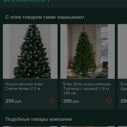
Все условия оплаты
С этим товаром также заказывают
Искусственная елка
Елка (Ель) искусственная
Елк
Свеча белая 2.5 м
Тайланд с шишкой 1.8 м,
Аде
180 см
250
290
25
руб.
руб.
Подобные товары компании