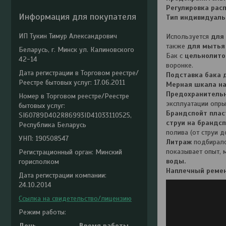
Регулировка рас
Информация для покупателя
Тип индивидуаль
ИП Тукин Тимур Александрович
Используется
для 
также
для мытья 
Беларусь, г. Минск ул. Калиновского
Бак с
цельнолито
42-14
воронке.
Дата регистрации в Торговом реестре/
Подставка бака 
Реестре бытовых услуг: 17.06.2011
Мерная шкала на
Предохранитель
Номер в Торговом реестре/Реестре
эксплуатации опры
бытовых услуг:
Брандспойт плас
SI60789D402R86993ID41033110525,
струи на брандс
Республика Беларусь
полива (от струи д
УНП: 190508547
Литраж
подбиралс
показывает опыт, 
Регистрационный орган: Минский
воды.
горисполком
Наплечный ремен
Дата регистрации компании:
24.10.2014
Ссылка на свидетельство/лицензию
Режим работы:
День
Время работы