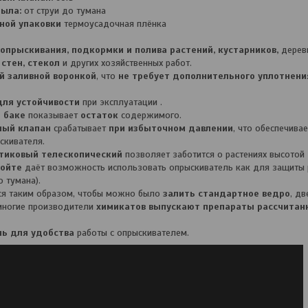
пыла:
от струи до тумана
ной упаковки
термоусадочная плёнка
опрыскивания, подкормки и полива растений, кустарников,
деревь
стен, стекол
и других хозяйственных работ.
й заливной воронкой
, что
не требует дополнительного уплотнени
для устойчивости
при эксплуатации .
 баке
показывает
остаток
содержимого.
ный клапан
срабатывает
при избыточном давлении
, что обеспечива
скивателя.
тиковый телескопический
позволяет заботится о растениях высотой
пойте
даёт возможность использовать опрыскиватель как для защиты р
о тумана).
я таким образом, чтобы можно было
залить стандартное ведро
, дв
многие производители
химикатов выпускают препараты рассчитан
ь для удобства
работы с опрыскивателем.