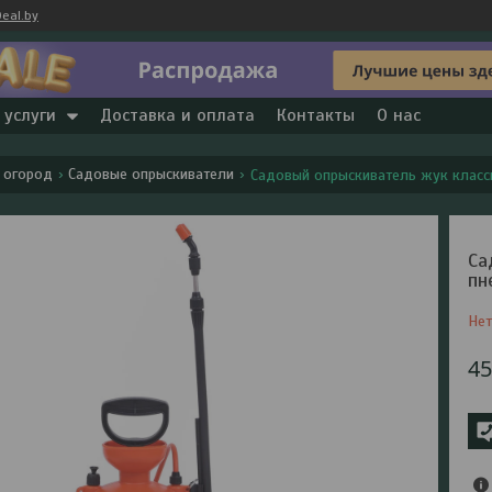
eal.by
 услуги
Доставка и оплата
Контакты
О нас
 огород
Садовые опрыскиватели
Садовый опрыскиватель жук класси
Са
пн
Нет
4