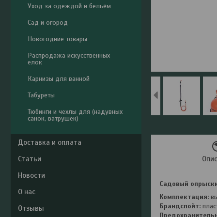
Уход за одеждой и бельём
Сад и огород
Новогодние товары
Распродажа искусственных
елок
Карнизы для ванной
Табуреты
Тюбинги и чехлы для (надувных
санок, ватрушек)
Доставка и оплата
Статьи
Опи
Новости
Садовый опрыски
О нас
Комплектация:
в
Брандспойт:
плас
Отзывы
Предохранитель