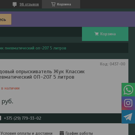
98 отзывов
Корзина
Корзина
к пневматический оп-207 5 литров
Код:
0437-00
довый опрыскиватель Жук Классик
евматический ОП-207 5 литров
 в наличии
5
руб.
+375 (29) 779-33-02
Условия оплаты и доставки
График работы