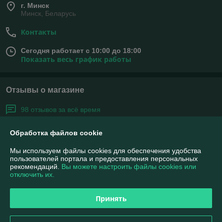
г. Минск
Минск, Беларусь
Контакты
Сегодня работает с 10:00 до 18:00
Показать весь график работы
Отзывы о магазине
98 отзывов за всё время
Олег
02.11.2025
Обработка файлов cookie
Отлично
Мы используем файлы cookies для обеспечения удобства
пользователей портала и предоставления персональных
Покупал Ёлку Принцессу Темную 2.7 м . отправили быстро без 
рекомендаций.
Вы можете настроить файлы cookies или
отключить их.
лишних слов и предоплаты . Сегодня забрал уже установил . Ну 
просто нет слов . На фото продавца  она ну ни че такая . Ну а в 
живую ребят она реально офигенная . Пышная большая широкая 
Принять
литая пропусков нет . Лично я совету мужской глаз радует . ))) 
спасибо продавцу . Ну и у меня фото получилось ни че такая ))) 