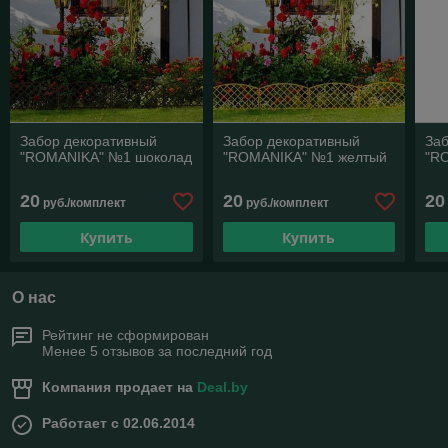
Забор декоративный
Забор декоративный
За
"ROMANIKA" №1 шоколад
"ROMANIKA" №1 желтый
"R
20
20
20
руб./комплект
руб./комплект
Купить
Купить
О нас
Рейтинг не сформирован
Менее 5 отзывов за последний год
Компания продает на
Deal.by
Работает с 02.06.2014